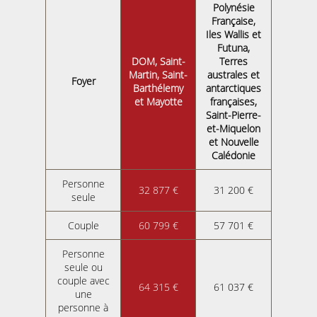
Polynésie
Française,
Iles Wallis et
Futuna,
DOM, Saint-
Terres
Martin, Saint-
australes et
Foyer
Barthélemy
antarctiques
et Mayotte
françaises,
Saint-Pierre-
et-Miquelon
et Nouvelle
Calédonie
Personne
32 877 €
31 200 €
seule
Couple
60 799 €
57 701 €
Personne
seule ou
couple avec
64 315 €
61 037 €
une
personne à